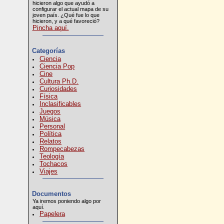
hicieron algo que ayudó a
configurar el actual mapa de su
joven país. ¿Qué fue lo que
hicieron, y a qué favoreció?
Pincha aquí.
Categorías
Ciencia
Ciencia Pop
Cine
Cultura Ph.D.
Curiosidades
Física
Inclasificables
Juegos
Música
Personal
Política
Relatos
Rompecabezas
Teología
Tochacos
Viajes
Documentos
Ya iremos poniendo algo por
aquí.
Papelera