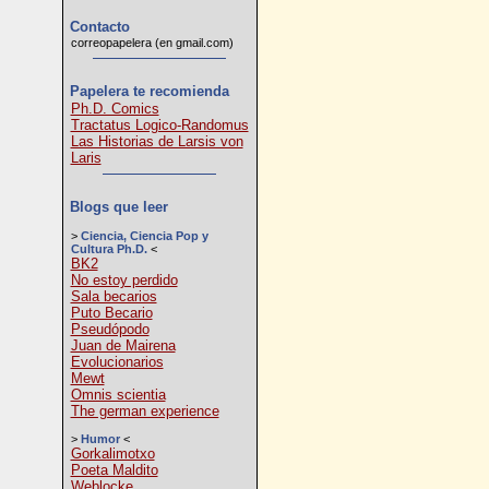
Contacto
correopapelera (en gmail.com)
Papelera te recomienda
Ph.D. Comics
Tractatus Logico-Randomus
Las Historias de Larsis von
Laris
Blogs que leer
>
Ciencia, Ciencia Pop y
Cultura Ph.D.
<
BK2
No estoy perdido
Sala becarios
Puto Becario
Pseudópodo
Juan de Mairena
Evolucionarios
Mewt
Omnis scientia
The german experience
>
Humor
<
Gorkalimotxo
Poeta Maldito
Weblocke