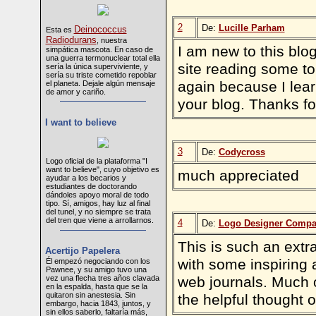
2
De:
Lucille Parham
Deinococcus
Esta es
Radiodurans
, nuestra
I am new to this blo
simpática mascota. En caso de
una guerra termonuclear total ella
site reading some top 
sería la única superviviente, y
sería su triste cometido repoblar
again because I lear
el planeta. Dejale algún mensaje
de amor y cariño.
your blog. Thanks fo
I want to believe
3
De:
Codycross
Logo oficial de la plataforma "I
want to believe", cuyo objetivo es
much appreciated
ayudar a los becarios y
estudiantes de doctorando
dándoles apoyo moral de todo
tipo. Sí, amigos, hay luz al final
del tunel, y no siempre se trata
del tren que viene a arrollarnos.
4
De:
Logo Designer Compa
This is such an extr
Acertijo Papelera
with some inspiring
Él empezó negociando con los
Pawnee, y su amigo tuvo una
web journals. Much 
vez una flecha tres años clavada
en la espalda, hasta que se la
quitaron sin anestesia. Sin
the helpful thought o
embargo, hacia 1843, juntos, y
sin ellos saberlo, faltaría más,