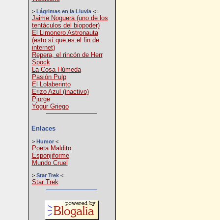
>
Lágrimas en la Lluvia
<
Jaime Noguera (uno de los
tentáculos del biopoder)
El Limonero Astronauta
(esto sí que es el fin de
internet)
Repera, el rincón de Herr
Spock
La Cosa Húmeda
Pasión Pulp
El Lolaberinto
Erizo Azul (inactivo)
Pjorge
Yogur Griego
Enlaces
>
Humor
<
Poeta Maldito
Esponjiforme
Mundo Cruel
>
Star Trek
<
Star Trek