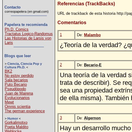
Referencias (TrackBacks)
Contacto
correopapelera (en gmail.com)
URL de trackback de esta historia http://p
Comentarios
Papelera te recomienda
Ph.D. Comics
Tractatus Logico-Randomus
1
De:
Malambo
Las Historias de Larsis von
Laris
¿Teoría de la verdad? ¿
Blogs que leer
>
Ciencia, Ciencia Pop y
2
De:
Becario-E
Cultura Ph.D.
<
BK2
Una teoría de la verdad s
No estoy perdido
Sala becarios
trata de describir). Se re
Puto Becario
Pseudópodo
sea una propiedad extríns
Juan de Mairena
de ella misma). También 
Evolucionarios
Mewt
Omnis scientia
The german experience
3
De:
Algernon
>
Humor
<
Gorkalimotxo
Hay un desarrollo mucho 
Poeta Maldito
Weblocke