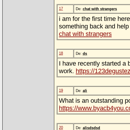
17
De:
chat with strangers
i am for the first time her
something back and help
chat with strangers
18
De:
ds
I have recently started a 
work.
https://123degustez
19
De:
ali
What is an outstanding pos
https://www.byacb4you.com
20
De:
alisdsdsd