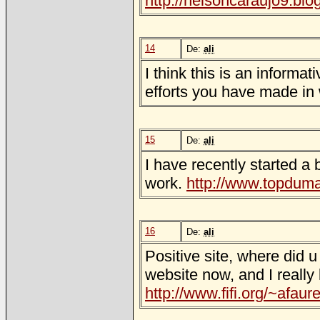
http://nelsoncaraujo9.bl
14
De:
ali
I think this is an informa
efforts you have made in w
15
De:
ali
I have recently started a 
work.
http://www.topduma
16
De:
ali
Positive site, where did u
website now, and I really 
http://www.fifi.org/~afaure