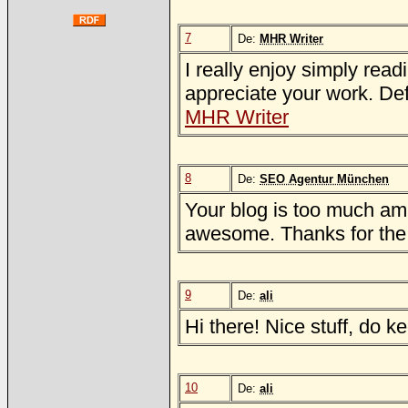
7
De:
MHR Writer
I really enjoy simply rea
appreciate your work. Defi
MHR Writer
8
De:
SEO Agentur München
Your blog is too much ama
awesome. Thanks for th
9
De:
ali
Hi there! Nice stuff, do 
10
De:
ali