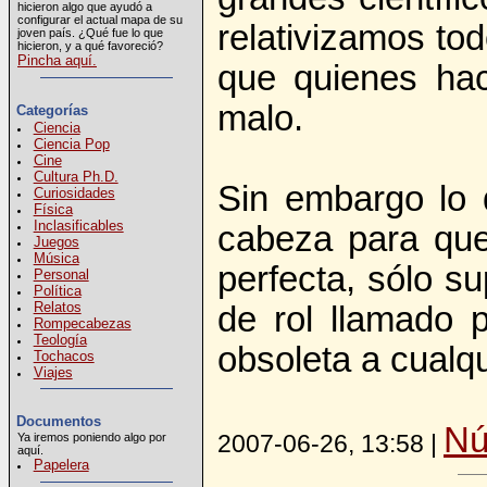
hicieron algo que ayudó a
configurar el actual mapa de su
relativizamos to
joven país. ¿Qué fue lo que
hicieron, y a qué favoreció?
Pincha aquí.
que quienes hac
malo.
Categorías
Ciencia
Ciencia Pop
Cine
Cultura Ph.D.
Sin embargo lo 
Curiosidades
Física
Inclasificables
cabeza para que
Juegos
Música
perfecta, sólo s
Personal
Política
Relatos
de rol llamado p
Rompecabezas
Teología
obsoleta a cualqu
Tochacos
Viajes
Documentos
Nú
2007-06-26, 13:58 |
Ya iremos poniendo algo por
aquí.
Papelera