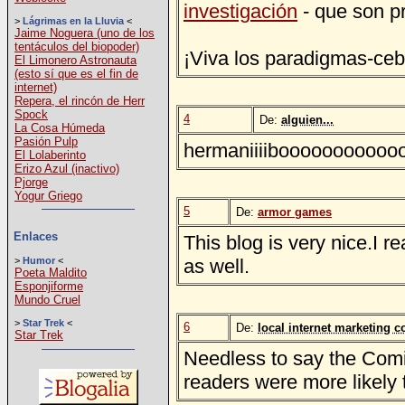
investigación
- que son p
>
Lágrimas en la Lluvia
<
Jaime Noguera (uno de los
tentáculos del biopoder)
¡Viva los paradigmas-ceb
El Limonero Astronauta
(esto sí que es el fin de
internet)
Repera, el rincón de Herr
Spock
4
De:
alguien...
La Cosa Húmeda
Pasión Pulp
hermaniiiiboooooooooo
El Lolaberinto
Erizo Azul (inactivo)
Pjorge
Yogur Griego
5
De:
armor games
Enlaces
This blog is very nice.I r
as well.
>
Humor
<
Poeta Maldito
Esponjiforme
Mundo Cruel
>
Star Trek
<
6
De:
local internet marketing 
Star Trek
Needless to say the Comi
readers were more likely 