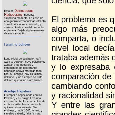
ciencia, que sólo
Deinococcus
Esta es
Radiodurans
, nuestra
El problema es q
simpática mascota. En caso de
una guerra termonuclear total ella
sería la única superviviente, y
algo más preoc
sería su triste cometido repoblar
el planeta. Dejale algún mensaje
de amor y cariño.
comparta, o incl
I want to believe
nivel local dec
trataba además d
Logo oficial de la plataforma "I
want to believe", cuyo objetivo es
y lo expresaba 
ayudar a los becarios y
estudiantes de doctorando
dándoles apoyo moral de todo
comparación de la
tipo. Sí, amigos, hay luz al final
del tunel, y no siempre se trata
del tren que viene a arrollarnos.
cambiando confo
Acertijo Papelera
y racionalidad s
Él empezó negociando con los
Pawnee, y su amigo tuvo una
vez una flecha tres años clavada
Y entre las gra
en la espalda, hasta que se la
quitaron sin anestesia. Sin
embargo, hacia 1843, juntos, y
grandes científi
sin ellos saberlo, faltaría más,