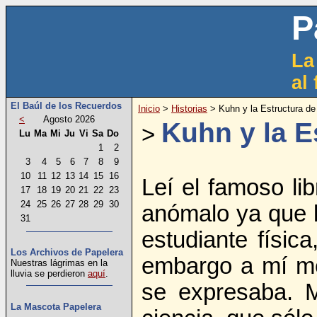
P
La
al
El Baúl de los Recuerdos
Inicio
>
Historias
> Kuhn y la Estructura de
<
Agosto 2026
Kuhn y la E
>
Lu
Ma
Mi
Ju
Vi
Sa
Do
1
2
3
4
5
6
7
8
9
10
11
12
13
14
15
16
Leí el famoso li
17
18
19
20
21
22
23
24
25
26
27
28
29
30
anómalo ya que l
31
estudiante físic
Los Archivos de Papelera
embargo a mí me 
Nuestras lágrimas en la
lluvia se perdieron
aquí
.
se expresaba. M
La Mascota Papelera