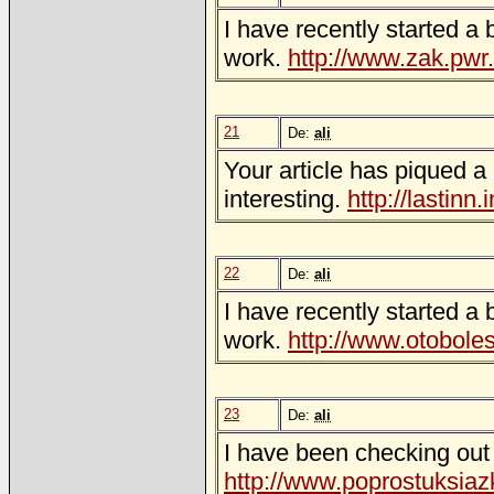
I have recently started a 
work.
http://www.zak.pwr
21
De:
ali
Your article has piqued a 
interesting.
http://lastin
22
De:
ali
I have recently started a 
work.
http://www.otobole
23
De:
ali
I have been checking out a
http://www.poprostuksiaz