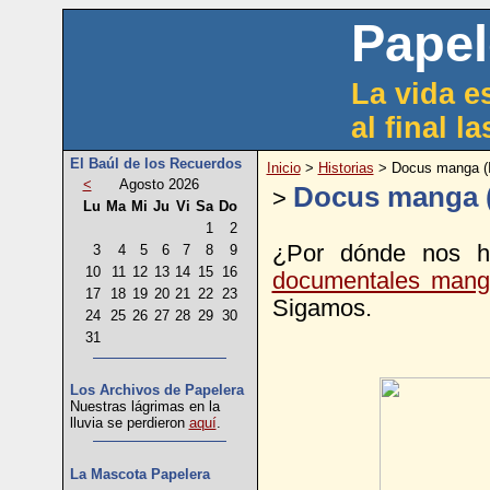
Papel
La vida es
al final l
El Baúl de los Recuerdos
Inicio
>
Historias
> Docus manga (I
<
Agosto 2026
Docus manga (
>
Lu
Ma
Mi
Ju
Vi
Sa
Do
1
2
¿Por dónde nos 
3
4
5
6
7
8
9
10
11
12
13
14
15
16
documentales man
17
18
19
20
21
22
23
Sigamos.
24
25
26
27
28
29
30
31
Los Archivos de Papelera
Nuestras lágrimas en la
lluvia se perdieron
aquí
.
La Mascota Papelera