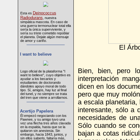
Deinococcus
Esta es
Radiodurans
, nuestra
simpática mascota. En caso de
una guerra termonuclear total ella
sería la única superviviente, y
sería su triste cometido repoblar
el planeta. Dejale algún mensaje
de amor y cariño.
El Árbo
I want to believe
Bien, bien, pero 
Logo oficial de la plataforma "I
want to believe", cuyo objetivo es
interpretación man
ayudar a los becarios y
estudiantes de doctorando
dicen en los docum
dándoles apoyo moral de todo
tipo. Sí, amigos, hay luz al final
pero que muy molón.
del tunel, y no siempre se trata
del tren que viene a arrollarnos.
a escala planetaria,
interesante, sólo a 
Acertijo Papelera
Él empezó negociando con los
necesidades de una
Pawnee, y su amigo tuvo una
vez una flecha tres años clavada
Sólo cuando se cong
en la espalda, hasta que se la
quitaron sin anestesia. Sin
bajan a cotas ridíc
embargo, hacia 1843, juntos, y
sin ellos saberlo, faltaría más,