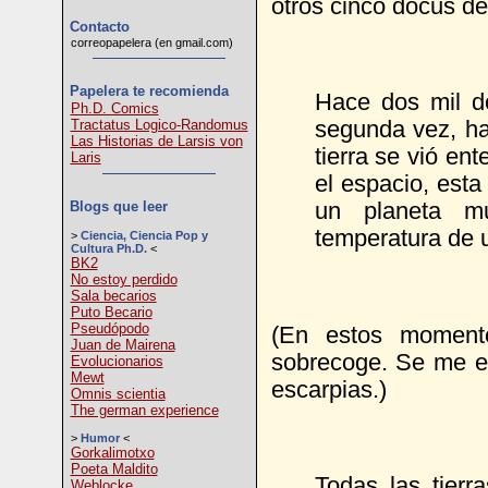
otros cinco docus de 
Contacto
correopapelera (en gmail.com)
Papelera te recomienda
Hace dos mil do
Ph.D. Comics
Tractatus Logico-Randomus
segunda vez, ha
Las Historias de Larsis von
tierra se vió en
Laris
el espacio, esta
Blogs que leer
un planeta mu
temperatura de 
>
Ciencia, Ciencia Pop y
Cultura Ph.D.
<
BK2
No estoy perdido
Sala becarios
Puto Becario
Pseudópodo
(En estos moment
Juan de Mairena
sobrecoge. Se me e
Evolucionarios
Mewt
escarpias.)
Omnis scientia
The german experience
>
Humor
<
Gorkalimotxo
Poeta Maldito
Todas las tier
Weblocke