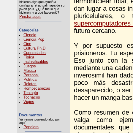
termonuclear total,
hicieron algo que ayudó a
configurar el actual mapa de su
dan lugar a cosas in
joven país. ¿Qué fue lo que
hicieron, y a qué favoreció?
pluricelulares, 
Pincha aquí.
supercomputadores
futuro cercano.
Categorías
Ciencia
Ciencia Pop
Cine
Y por supuesto es
Cultura Ph.D.
prisioneros. Tu espe
Curiosidades
Física
Eso junto con la s
Inclasificables
Juegos
mediante una cadena
Música
inverosimil han dado
Personal
Política
poco más desastr
Relatos
Rompecabezas
desaparecido, o ser
Teología
hacer un manga basad
Tochacos
Viajes
Como resumen de q
Documentos
valga como ejem
Ya iremos poniendo algo por
aquí.
documentales, que 
Papelera