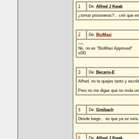
1
De:
Alfred J Kwak
¿tomar prisioneros?... creí que e
2
De:
BioMaxi
¬¬
No, no es "BioMaxi Approved"
xDD
3
De:
Becario-E
Alfred, no te quejes tanto y escri
Pero no me digas que no mola un 
4
De:
Greibach
Desde luego... es que ya se veía 
5
De:
Alfred J Kwak