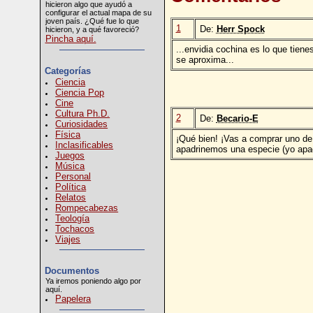
hicieron algo que ayudó a
configurar el actual mapa de su
joven país. ¿Qué fue lo que
1
De:
Herr Spock
hicieron, y a qué favoreció?
Pincha aquí.
...envidia cochina es lo que tiene
se aproxima...
Categorías
Ciencia
Ciencia Pop
Cine
Cultura Ph.D.
2
De:
Becario-E
Curiosidades
Física
¡Qué bien! ¡Vas a comprar uno de 
Inclasificables
apadrinemos una especie (yo apadr
Juegos
Música
Personal
Política
Relatos
Rompecabezas
Teología
Tochacos
Viajes
Documentos
Ya iremos poniendo algo por
aquí.
Papelera