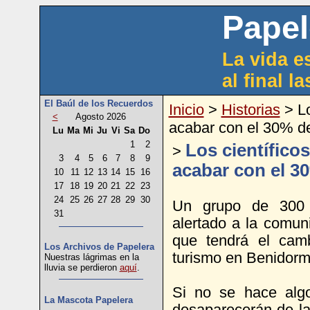
Papel
La vida es
al final l
El Baúl de los Recuerdos
Inicio
>
Historias
> Lo
<
Agosto 2026
acabar con el 30% d
Lu
Ma
Mi
Ju
Vi
Sa
Do
1
2
Los científico
>
3
4
5
6
7
8
9
acabar con el 3
10
11
12
13
14
15
16
17
18
19
20
21
22
23
24
25
26
27
28
29
30
Un grupo de 300 c
31
alertado a la comuni
que tendrá el cam
Los Archivos de Papelera
turismo en Benidorm
Nuestras lágrimas en la
lluvia se perdieron
aquí
.
Si no se hace alg
La Mascota Papelera