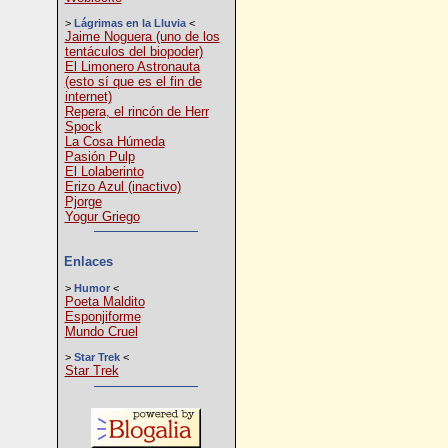
>
Lágrimas en la Lluvia
<
Jaime Noguera (uno de los
tentáculos del biopoder)
El Limonero Astronauta
(esto sí que es el fin de
internet)
Repera, el rincón de Herr
Spock
La Cosa Húmeda
Pasión Pulp
El Lolaberinto
Erizo Azul (inactivo)
Pjorge
Yogur Griego
Enlaces
>
Humor
<
Poeta Maldito
Esponjiforme
Mundo Cruel
>
Star Trek
<
Star Trek