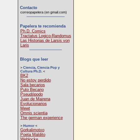
Contacto
correopapelera (en gmail.com)
Papelera te recomienda
Ph.D. Comics
Tractatus Logico-Randomus
Las Historias de Larsis von
Laris
Blogs que leer
>
Ciencia, Ciencia Pop y
Cultura Ph.D.
<
BK2
No estoy perdido
Sala becarios
Puto Becario
Pseudópodo
Juan de Mairena
Evolucionarios
Mewt
Omnis scientia
The german experience
>
Humor
<
Gorkalimotxo
Poeta Maldito
Weblocke