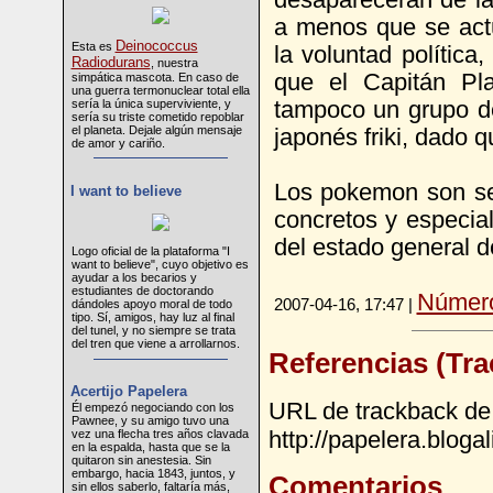
desaparecerán de la
a menos que se actú
Deinococcus
Esta es
la voluntad polític
Radiodurans
, nuestra
que el Capitán Pla
simpática mascota. En caso de
una guerra termonuclear total ella
sería la única superviviente, y
tampoco un grupo de
sería su triste cometido repoblar
el planeta. Dejale algún mensaje
japonés friki, dado 
de amor y cariño.
Los pokemon son se
I want to believe
concretos y especia
del estado general 
Logo oficial de la plataforma "I
want to believe", cuyo objetivo es
ayudar a los becarios y
estudiantes de doctorando
Número
2007-04-16, 17:47 |
dándoles apoyo moral de todo
tipo. Sí, amigos, hay luz al final
del tunel, y no siempre se trata
del tren que viene a arrollarnos.
Referencias (Tr
Acertijo Papelera
URL de trackback de 
Él empezó negociando con los
Pawnee, y su amigo tuvo una
http://papelera.blog
vez una flecha tres años clavada
en la espalda, hasta que se la
quitaron sin anestesia. Sin
embargo, hacia 1843, juntos, y
Comentarios
sin ellos saberlo, faltaría más,