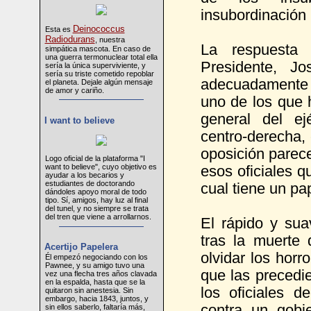
insubordinación
Deinococcus
Esta es
Radiodurans
, nuestra
La respuesta 
simpática mascota. En caso de
una guerra termonuclear total ella
Presidente, J
sería la única superviviente, y
sería su triste cometido repoblar
adecuadamente f
el planeta. Dejale algún mensaje
de amor y cariño.
uno de los que 
general del ej
I want to believe
centro-derecha, 
oposición parec
Logo oficial de la plataforma "I
want to believe", cuyo objetivo es
esos oficiales q
ayudar a los becarios y
estudiantes de doctorando
cual tiene un pap
dándoles apoyo moral de todo
tipo. Sí, amigos, hay luz al final
del tunel, y no siempre se trata
del tren que viene a arrollarnos.
El rápido y su
tras la muerte
Acertijo Papelera
olvidar los horro
Él empezó negociando con los
Pawnee, y su amigo tuvo una
que las precedi
vez una flecha tres años clavada
en la espalda, hasta que se la
los oficiales d
quitaron sin anestesia. Sin
embargo, hacia 1843, juntos, y
contra un gobi
sin ellos saberlo, faltaría más,