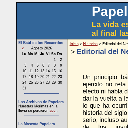
Papel
La vida es
al final l
El Baúl de los Recuerdos
Inicio
>
Historias
> Editorial del N
<
Agosto 2026
Editorial del 
>
Lu
Ma
Mi
Ju
Vi
Sa
Do
1
2
3
4
5
6
7
8
9
10
11
12
13
14
15
16
Un principio b
17
18
19
20
21
22
23
24
25
26
27
28
29
30
ejército no reta
31
electo ni habla 
dar la vuelta a 
Los Archivos de Papelera
lo que ha ocur
Nuestras lágrimas en la
lluvia se perdieron
aquí
.
historia del sig
serio, incluso a
La Mascota Papelera
de los insu