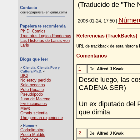
(Traducido de "The 
Contacto
correopapelera (en gmail.com)
Número
2006-01-24, 17:50 |
Papelera te recomienda
Ph.D. Comics
Referencias (TrackBacks)
Tractatus Logico-Randomus
Las Historias de Larsis von
Laris
URL de trackback de esta historia 
Comentarios
Blogs que leer
>
Ciencia, Ciencia Pop y
1
De:
Alfred J Kwak
Cultura Ph.D.
<
BK2
Desde luego, las cos
No estoy perdido
Sala becarios
CADENA SER)
Puto Becario
Pseudópodo
Juan de Mairena
Un ex diputado del 
Evolucionarios
Mewt
que dimita
Omnis scientia
The german experience
>
Humor
<
Gorkalimotxo
2
De:
Alfred J Kwak
Poeta Maldito
Weblocke