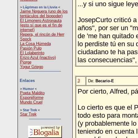
...y si uno sigue le
>
Lágrimas en la Lluvia
<
Jaime Noguera (uno de los
tentáculos del biopoder)
JosepCurto criticó 
El Limonero Astronauta
(esto sí que es el fin de
años", por ser un "m
internet)
Repera, el rincón de Herr
de 'me han quitado e
Spock
lo perdiste tú en su 
La Cosa Húmeda
Pasión Pulp
ciudadano te ha pas
El Lolaberinto
Erizo Azul (inactivo)
las consecuencias",
Pjorge
Yogur Griego
3
Enlaces
De:
Becario-E
>
Humor
<
Por cierto, Alfred, 
Poeta Maldito
Esponjiforme
Mundo Cruel
Lo cierto es que el 
>
Star Trek
<
todo esto para monta
Star Trek
(y probablemente lo
teniendo en cuenta 