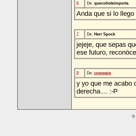
6
De:
quecoñoteimporta
Anda que si lo llego
7
De:
Herr Spock
jejeje, que sepas qu
ese futuro, reconóce
8
De:
cronopio
y yo que me acabo d
derecha.... :-P
© 