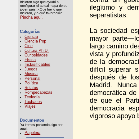
hicieron algo que ayudó a
configurar el actual mapa de su
ilegítimo y de
joven país. ¿Qué fue lo que
hicieron, y a qué favoreció?
separatistas.
Pincha aquí.
La sociedad esp
Categorías
Ciencia
mayor parte—lo
Ciencia Pop
largo camino de
Cine
Cultura Ph.D.
vista y profund
Curiosidades
Física
de la democraci
Inclasificables
difícil superar
Juegos
Música
después de los
Personal
Política
Madrid. Nunca 
Relatos
democrática de 
Rompecabezas
Teología
de que el Part
Tochacos
Viajes
democracia esp
vigoroso apoyo b
Documentos
Ya iremos poniendo algo por
aquí.
Papelera