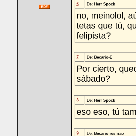
6
De:
Herr Spock
no, meinolol, 
tetas que tú, q
felipista?
7
De:
Becario-E
Por cierto, que
sábado?
8
De:
Herr Spock
eso eso, tú tam
9
De:
Becario resfriao