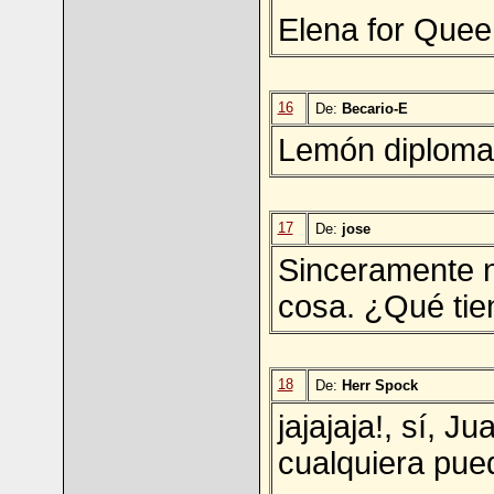
Elena for Quee
16
De:
Becario-E
Lemón diplomati
17
De:
jose
Sinceramente 
cosa. ¿Qué tie
18
De:
Herr Spock
jajajaja!, sí, 
cualquiera pued