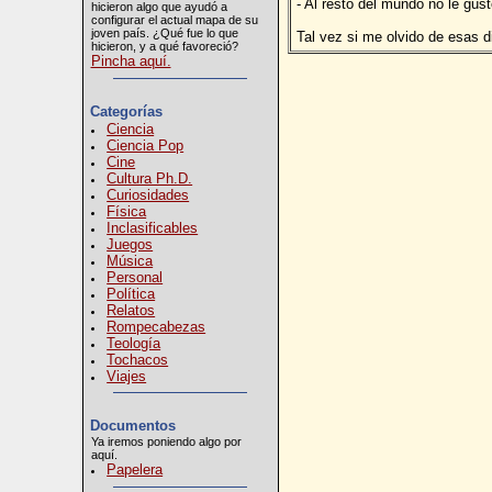
- Al resto del mundo no le gus
hicieron algo que ayudó a
configurar el actual mapa de su
joven país. ¿Qué fue lo que
Tal vez si me olvido de esas d
hicieron, y a qué favoreció?
Pincha aquí.
Categorías
Ciencia
Ciencia Pop
Cine
Cultura Ph.D.
Curiosidades
Física
Inclasificables
Juegos
Música
Personal
Política
Relatos
Rompecabezas
Teología
Tochacos
Viajes
Documentos
Ya iremos poniendo algo por
aquí.
Papelera