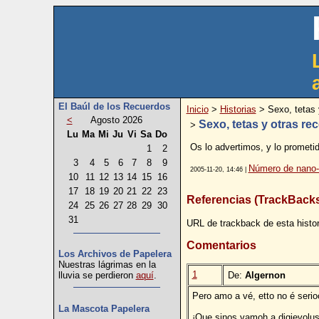
El Baúl de los Recuerdos
Inicio
>
Historias
> Sexo, tetas 
<
Agosto 2026
Sexo, tetas y otras re
>
Lu
Ma
Mi
Ju
Vi
Sa
Do
Os lo advertimos, y lo prometi
1
2
3
4
5
6
7
8
9
Número de nano-
2005-11-20, 14:46 |
10
11
12
13
14
15
16
17
18
19
20
21
22
23
Referencias (TrackBack
24
25
26
27
28
29
30
31
URL de trackback de esta histor
Comentarios
Los Archivos de Papelera
Nuestras lágrimas en la
1
De:
Algernon
lluvia se perdieron
aquí
.
Pero amo a vé, etto no é seri
La Mascota Papelera
¡Que sinos vamoh a digievolu