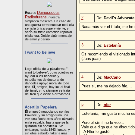
Deinococcus
Esta es
Radiodurans
, nuestra
2
De:
Devil's Advocate
simpática mascota. En caso de
una guerra termonuclear total ella
Nada más ver el título, me he
sería la única superviviente, y
sería su triste cometido repoblar
el planeta. Dejale algún mensaje
de amor y cariño.
3
De:
Estefanía
I want to believe
Os recomiendo el visionado in
(Juas juas)
Logo oficial de la plataforma "I
want to believe", cuyo objetivo es
ayudar a los becarios y
4
De:
MacCano
estudiantes de doctorando
dándoles apoyo moral de todo
Pues si, me ha dejado frio....
tipo. Sí, amigos, hay luz al final
del tunel, y no siempre se trata
del tren que viene a arrollarnos.
5
De:
nfer
Acertijo Papelera
Él empezó negociando con los
Estefanía, me gustó mucha esa
Pawnee, y su amigo tuvo una
vez una flecha tres años clavada
Pero el símil no lo veo...
en la espalda, hasta que se la
quitaron sin anestesia. Sin
Vale que diga que he discutido
embargo, hacia 1843, juntos, y
- A Nfer le gustó.
sin ellos saberlo, faltaría más,