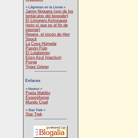
>
Lágrimas en la Lluvia
<
Jaime Noguera (uno de los
tentáculos del biopoder)
El Limonero Astronauta
(esto sí que es el fin de
internet)
Repera, el rincón de Herr
Spock
La Cosa Húmeda
Pasión Pulp
El Lolaberinto
Erizo Azul (inactivo)
Pjorge
Yogur Griego
Enlaces
>
Humor
<
Poeta Maldito
Esponjiforme
Mundo Cruel
>
Star Trek
<
Star Trek