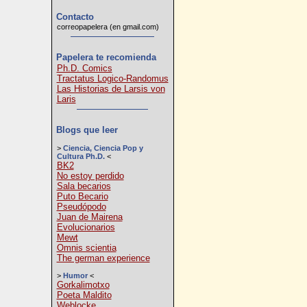
Contacto
correopapelera (en gmail.com)
Papelera te recomienda
Ph.D. Comics
Tractatus Logico-Randomus
Las Historias de Larsis von
Laris
Blogs que leer
>
Ciencia, Ciencia Pop y
Cultura Ph.D.
<
BK2
No estoy perdido
Sala becarios
Puto Becario
Pseudópodo
Juan de Mairena
Evolucionarios
Mewt
Omnis scientia
The german experience
>
Humor
<
Gorkalimotxo
Poeta Maldito
Weblocke