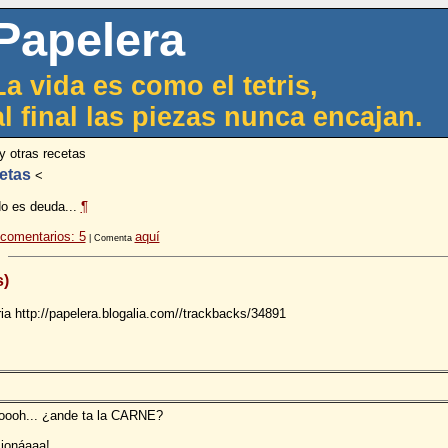
Papelera
La vida es como el tetris,
al final las piezas nunca encajan.
y otras recetas
cetas
<
do es deuda...
¶
comentarios: 5
aquí
| Comenta
s)
ia http://papelera.blogalia.com//trackbacks/34891
ooooh... ¿ande ta la CARNE?
sionáaaa!