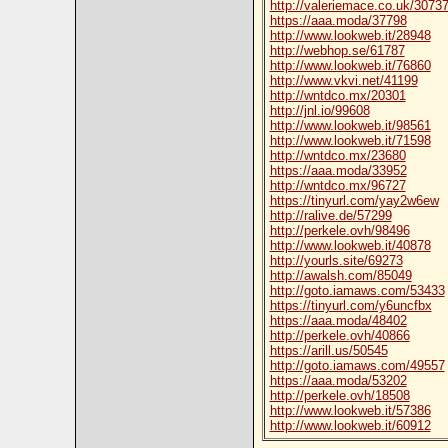
http://valeriemace.co.uk/3073
https://aaa.moda/37798
http://www.lookweb.it/28948
http://webhop.se/61787
http://www.lookweb.it/76860
http://www.vkvi.net/41199
http://wntdco.mx/20301
http://jnl.io/99608
http://www.lookweb.it/98561
http://www.lookweb.it/71598
http://wntdco.mx/23680
https://aaa.moda/33952
http://wntdco.mx/96727
https://tinyurl.com/yay2w6ew
http://ralive.de/57299
http://perkele.ovh/98496
http://www.lookweb.it/40878
http://yourls.site/69273
http://awalsh.com/85049
http://goto.iamaws.com/53433
https://tinyurl.com/y6uncfbx
https://aaa.moda/48402
http://perkele.ovh/40866
https://arill.us/50545
http://goto.iamaws.com/49557
https://aaa.moda/53202
http://perkele.ovh/18508
http://www.lookweb.it/57386
http://www.lookweb.it/60912