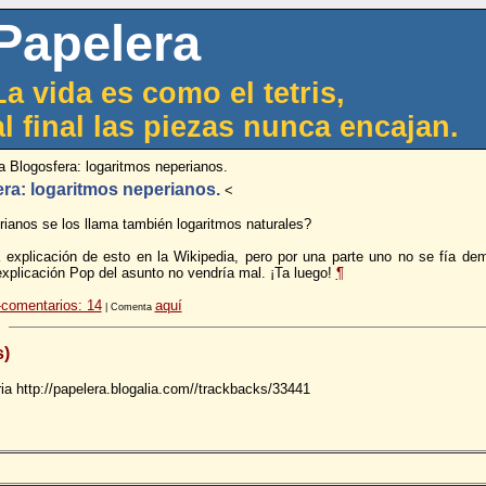
Papelera
La vida es como el tetris,
al final las piezas nunca encajan.
a Blogosfera: logaritmos neperianos.
era: logaritmos neperianos.
<
rianos se los llama también logaritmos naturales?
xplicación de esto en la Wikipedia, pero por una parte uno no se fía dema
explicación Pop del asunto no vendría mal. ¡Ta luego!
¶
comentarios: 14
aquí
| Comenta
s)
ia http://papelera.blogalia.com//trackbacks/33441