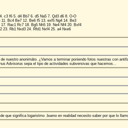
4. c3 f6 5. d4 Bb7 6. d5 Na5 7. Qd3 d6 8. O-O
 11. Bc4 Be7 12. Be6 f5 13. exf5 Ng4 14. Be3
8 17. Rac1 Rc7 18. Bg5 Nh5 19. Ne4 Nf4 20. Bxf4
 23. Rb1 Nxd3 24. Rfd1 Nxf4 25. a4 Nxe6
o de nuestro anonimáto. ¿Vamos a terminar poniendo fotos nuestras con antif
hus Advisorus sepa el tipo de actividades subversivas que hacemos...
 de que significa logaristmo .bueno en realidad necesito saber por que lo lla