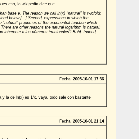
ues eso, la wikipedia dice que...
than base e. The reason we call ln(x) "natural" is twofold:
lained below [...] Second, expressions in which the
natural" properties of the exponential function which
 There are other reasons the natural logarithm is natural:
o inherente a los números irracionales? Boh]. Indeed,
Fecha:
2005-10-01 17:36
y la de ln(x) es 1/x, vaya, todo sale con bastante
Fecha:
2005-10-01 21:14