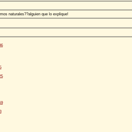
tmos naturales??alguien que lo explique!
86
5
25
69
3