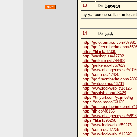
13
De:
lucyana
ay ya!!porque se llaman logari
14
De:
jack
http://goto.iamaws.com/37981
http://go.fireontherim.com/359
https://lil.ink/32030
http://webhop.se/42702
http://perkele.ovh/44400
http://perkele.ovh/57629
http://www.abcagency.se/5106
http://corta.co/47420
http://go.fireontherim.com/280
http://wntdco.mx/43731
http://www.lookweb.it/18126
http://awalsh.com/23428
https://tinyurl.com/yajm58hg
https://aaa.moda/63126
http://go.fireontherim.com/871
http://rih.co/48155
http://www.abcagency.se/5997
https://lil.ink/95258
http://www.lookweb.it/59275
http://corta.co/87239
http://www.lookweb.it/12397