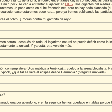
 duelo a la luz de la luna, un duelo entre titanes cuyas consecuencias para l
y Herr Spock se van a enfrentar al ajedrez en
FICS
. Dos gigantes del ajedrez
 juntemos un poco antes en el irc.freenode.net, pero no hay nada planeado (el
cualquier caso estaremos poco rato... pero ya iremos publicando las partidas
rás el polvo! ¿Podrás contra mi gambito de rey?
men natural. después de todo, el logaritmo natural se puede definir como la in
xactamente la unidad. Y ya está, otra versión más.
ión contemplativa (Dios maldiga a América)... vuelvo a la arena blogalista. Pa
r Spock, ¿qué tal se verá el eclipse desde Germania? (pregunta malvada)
nia?
ganado una por abandono, y en la segunda hemos quedado en tablas porque le