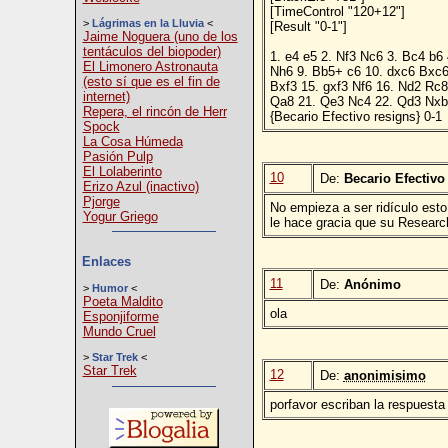
[TimeControl "120+12"]
>
Lágrimas en la Lluvia
<
[Result "0-1"]
Jaime Noguera (uno de los
tentáculos del biopoder)
1. e4 e5 2. Nf3 Nc6 3. Bc4 b6 
El Limonero Astronauta
Nh6 9. Bb5+ c6 10. dxc6 Bxc6
(esto sí que es el fin de
Bxf3 15. gxf3 Nf6 16. Nd2 Rc
internet)
Qa8 21. Qe3 Nc4 22. Qd3 Nxb2
Repera, el rincón de Herr
{Becario Efectivo resigns} 0-1
Spock
La Cosa Húmeda
Pasión Pulp
El Lolaberinto
10
De:
Becario Efectivo
Erizo Azul (inactivo)
Pjorge
No empieza a ser ridículo est
Yogur Griego
le hace gracia que su Researc
Enlaces
11
De:
Anónimo
>
Humor
<
Poeta Maldito
ola
Esponjiforme
Mundo Cruel
>
Star Trek
<
Star Trek
12
De:
anonimisimo
porfavor escriban la respuesta