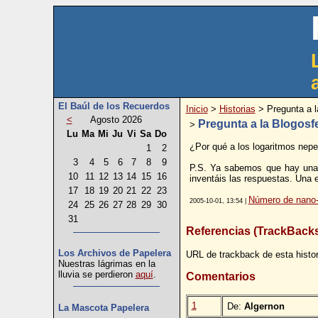
El Baúl de los Recuerdos
Inicio
>
Historias
> Pregunta a l
<
Agosto 2026
Pregunta a la Blogosf
>
Lu
Ma
Mi
Ju
Vi
Sa
Do
¿Por qué a los logaritmos nepe
1
2
3
4
5
6
7
8
9
P.S. Ya sabemos que hay una e
10
11
12
13
14
15
16
inventáis las respuestas. Una 
17
18
19
20
21
22
23
Número de nano-
2005-10-01, 13:54 |
24
25
26
27
28
29
30
31
Referencias (TrackBack
Los Archivos de Papelera
URL de trackback de esta histor
Nuestras lágrimas en la
lluvia se perdieron
aquí
.
Comentarios
1
De:
Algernon
La Mascota Papelera