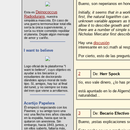
Bueno, son neperianos en honor
Deinococcus
Initially, it seems that in a wo
Esta es
Radiodurans
first, the natural logarithm ca
, nuestra
simpática mascota. En caso de
unknown variable appears as th
una guerra termonuclear total ella
allow it to describe growth and
sería la única superviviente, y
there are a number of simple se
sería su triste cometido repoblar
Nicholas Mercator first descri
el planeta. Dejale algún mensaje
de amor y cariño.
Hay una
discusión
interesante en sci.math al res
I want to believe
Por cierto, esto de las pregun
Logo oficial de la plataforma "I
want to believe", cuyo objetivo es
ayudar a los becarios y
2
De:
Herr Spock
estudiantes de doctorando
dándoles apoyo moral de todo
tío, eso vale dinero, ¿lo has p
tipo. Sí, amigos, hay luz al final
del tunel, y no siempre se trata
del tren que viene a arrollarnos.
está apuntado en lo de Algernó
naturalidad...
Acertijo Papelera
Él empezó negociando con los
Pawnee, y su amigo tuvo una
3
De:
Becario Efectivo
vez una flecha tres años clavada
en la espalda, hasta que se la
Bueno, ¡estas explicaciones so
quitaron sin anestesia. Sin
embargo, hacia 1843, juntos, y
sin ellos saberlo, faltaría más,