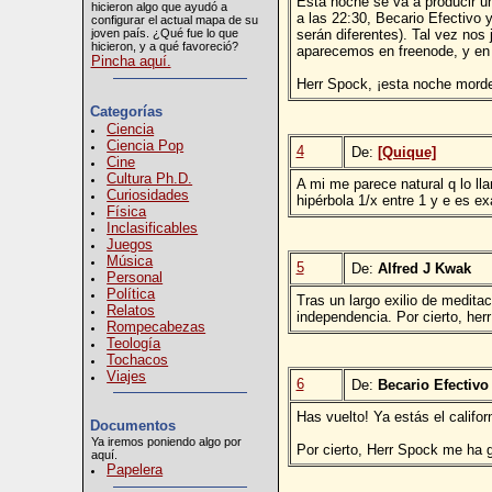
Esta noche se va a producir un
hicieron algo que ayudó a
a las 22:30, Becario Efectivo 
configurar el actual mapa de su
serán diferentes). Tal vez nos
joven país. ¿Qué fue lo que
hicieron, y a qué favoreció?
aparecemos en freenode, y en 
Pincha aquí.
Herr Spock, ¡esta noche morde
Categorías
Ciencia
Ciencia Pop
4
De:
[Quique]
Cine
Cultura Ph.D.
A mi me parece natural q lo lla
Curiosidades
hipérbola 1/x entre 1 y e es e
Física
Inclasificables
Juegos
Música
5
De:
Alfred J Kwak
Personal
Política
Tras un largo exilio de meditac
Relatos
independencia. Por cierto, her
Rompecabezas
Teología
Tochacos
Viajes
6
De:
Becario Efectivo
Has vuelto! Ya estás el califor
Documentos
Ya iremos poniendo algo por
Por cierto, Herr Spock me ha 
aquí.
Papelera