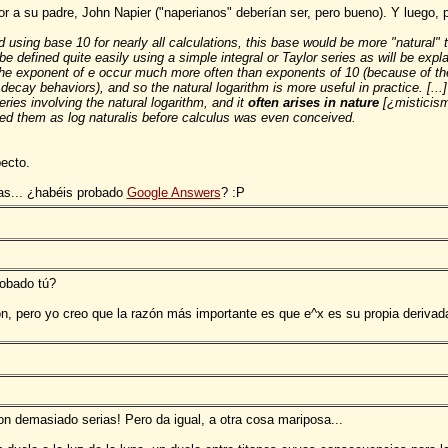
 a su padre, John Napier ("naperianos" deberían ser, pero bueno). Y luego, p
rld using base 10 for nearly all calculations, this base would be more "natural" 
n be defined quite easily using a simple integral or Taylor series as will be exp
e exponent of e occur much more often than exponents of 10 (because of the "
 decay behaviors), and so the natural logarithm is more useful in practice. [...]
ries involving the natural logarithm, and it
often arises in nature
[¿misticism
bed them as log naturalis before calculus was even conceived.
pecto.
tas... ¿habéis probado
Google Answers
? :P
robado tú?
n, pero yo creo que la razón más importante es que e^x es su propia derivada 
n demasiado serias! Pero da igual, a otra cosa mariposa...