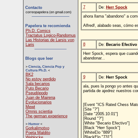
7
De:
Herr Spock
Contacto
correopapelera (en gmail.com)
ahora llama "abandono" a comerte
Alfred!, alabado seas, cómo 
Papelera te recomienda
Ph.D. Comics
Tractatus Logico-Randomus
Las Historias de Larsis von
8
Laris
De:
Becario Efectivo
Herr Spock, espera que cuando 
abandonar...
Blogs que leer
>
Ciencia, Ciencia Pop y
Cultura Ph.D.
<
BK2
9
De:
Herr Spock
No estoy perdido
Sala becarios
ala, pues la pongo yo antes q
Puto Becario
partida de ajedrez nuestros con
Pseudópodo
Juan de Mairena
Evolucionarios
[Event "ICS Rated Chess Matc
Mewt
[Site "?"]
Omnis scientia
[Date "2005.10.01"]
The german experience
[Round "?"]
[White "Becario Efectivo"]
>
Humor
<
[Black "Herr Spock"]
Gorkalimotxo
[WhiteElo "889"]
Poeta Maldito
[BlackElo "731"]
Weblocke