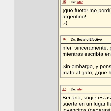
15
De:
nfer
¡qué fuete! me perdí
argentino!
:-(
16
De:
Becario Efectivo
nfer, sinceramente, 
mientras escribía e
Sin embargo, y pens
mató al gato, ¿qué 
17
De:
nfer
Becario, sugieres as
suerte en un lugar l
jovencitos (pederast