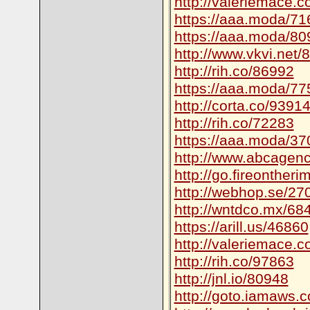
http://valeriemace.
https://aaa.moda/71
https://aaa.moda/80
http://www.vkvi.net/
http://rih.co/86992
https://aaa.moda/77
http://corta.co/9391
http://rih.co/72283
https://aaa.moda/37
http://www.abcagen
http://go.fireonther
http://webhop.se/27
http://wntdco.mx/68
https://arill.us/46860
http://valeriemace.
http://rih.co/97863
http://jnl.io/80948
http://goto.iamaws.