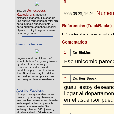
¶
Deinococcus
Esta es
Número
2005-09-29, 16:46 |
Radiodurans
, nuestra
simpática mascota. En caso de
una guerra termonuclear total ella
sería la única superviviente, y
Referencias (TrackBacks)
sería su triste cometido repoblar
el planeta. Dejale algún mensaje
de amor y cariño.
URL de trackback de esta historia 
Comentarios
I want to believe
1
De:
BioMaxi
Logo oficial de la plataforma "I
Ese unicornio pare
want to believe", cuyo objetivo es
ayudar a los becarios y
estudiantes de doctorando
dándoles apoyo moral de todo
tipo. Sí, amigos, hay luz al final
del tunel, y no siempre se trata
2
De:
Herr Spock
del tren que viene a arrollarnos.
guau, estoy deseand
Acertijo Papelera
llegar al departame
Él empezó negociando con los
Pawnee, y su amigo tuvo una
en el ascensor puedes
vez una flecha tres años clavada
en la espalda, hasta que se la
quitaron sin anestesia. Sin
embargo, hacia 1843, juntos, y
sin ellos saberlo, faltaría más,