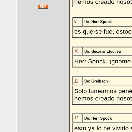
hemos creado nosot
9
De:
Herr Spock
es que se fue, estooo
10
De:
Becario Efectivo
Herr Spock, ¡gnome 
11
De:
Greibach
Solo tuneamos genét
hemos creado nosot
12
De:
Herr Spock
esto ya lo he vivido 