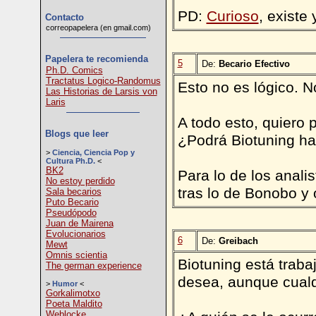
PD:
Curioso
, existe
Contacto
correopapelera (en gmail.com)
Papelera te recomienda
5
De:
Becario Efectivo
Ph.D. Comics
Tractatus Logico-Randomus
Esto no es lógico. N
Las Historias de Larsis von
Laris
A todo esto, quiero 
Blogs que leer
¿Podrá Biotuning ha
>
Ciencia, Ciencia Pop y
Cultura Ph.D.
<
BK2
Para lo de los anali
No estoy perdido
tras lo de Bonobo y 
Sala becarios
Puto Becario
Pseudópodo
Juan de Mairena
Evolucionarios
6
De:
Greibach
Mewt
Omnis scientia
Biotuning está traba
The german experience
desea, aunque cualqu
>
Humor
<
Gorkalimotxo
Poeta Maldito
Weblocke