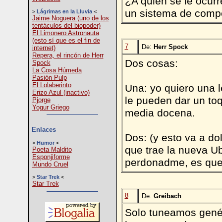
¿A quién se le ocur
un sistema de compo
>
Lágrimas en la Lluvia
<
Jaime Noguera (uno de los
tentáculos del biopoder)
El Limonero Astronauta
(esto sí que es el fin de
7
De:
Herr Spock
internet)
Repera, el rincón de Herr
Dos cosas:
Spock
La Cosa Húmeda
Pasión Pulp
El Lolaberinto
Una: yo quiero una l
Erizo Azul (inactivo)
le pueden dar un to
Pjorge
Yogur Griego
media docena.
Enlaces
Dos: (y esto va a d
>
Humor
<
que trae la nueva Ub
Poeta Maldito
Esponjiforme
perdonadme, es que 
Mundo Cruel
>
Star Trek
<
Star Trek
8
De:
Greibach
Solo tuneamos genét