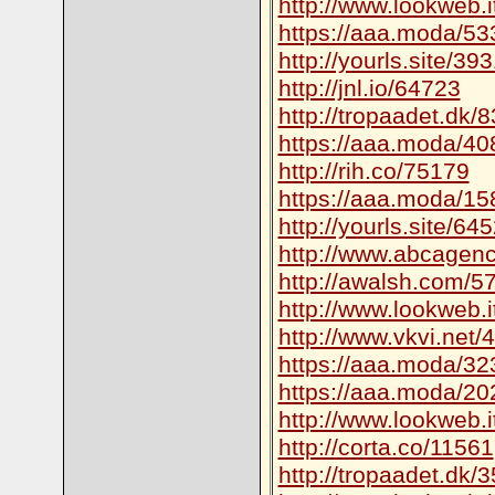
http://www.lookweb.
https://aaa.moda/53
http://yourls.site/39
http://jnl.io/64723
http://tropaadet.dk/
https://aaa.moda/40
http://rih.co/75179
https://aaa.moda/15
http://yourls.site/64
http://www.abcagen
http://awalsh.com/5
http://www.lookweb.
http://www.vkvi.net/
https://aaa.moda/32
https://aaa.moda/20
http://www.lookweb.
http://corta.co/11561
http://tropaadet.dk/