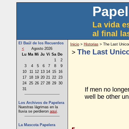
Papel
La vida es
al final l
El Baúl de los Recuerdos
Inicio
>
Historias
> The Last Unico
<
Agosto 2026
The Last Unic
>
Lu
Ma
Mi
Ju
Vi
Sa
Do
1
2
3
4
5
6
7
8
9
10
11
12
13
14
15
16
17
18
19
20
21
22
23
24
25
26
27
28
29
30
If men no longe
31
well be other un
Los Archivos de Papelera
Nuestras lágrimas en la
lluvia se perdieron
aquí
.
La Mascota Papelera