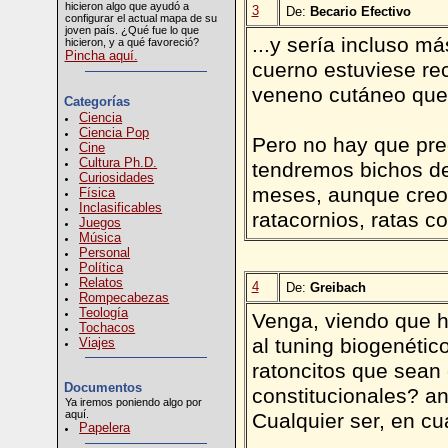
hicieron algo que ayudó a
3
De:
Becario Efectivo
configurar el actual mapa de su
joven país. ¿Qué fue lo que
...y sería incluso má
hicieron, y a qué favoreció?
Pincha aquí.
cuerno estuviese rec
veneno cutáneo que 
Categorías
Ciencia
Ciencia Pop
Pero no hay que preo
Cine
Cultura Ph.D.
tendremos bichos d
Curiosidades
meses, aunque creo 
Física
Inclasificables
ratacornios, ratas c
Juegos
Música
Personal
Política
Relatos
4
De:
Greibach
Rompecabezas
Teología
Venga, viendo que h
Tochacos
al tuning biogenétic
Viajes
ratoncitos que sean
Documentos
constitucionales? an
Ya iremos poniendo algo por
aquí.
Cualquier ser, en cu
Papelera