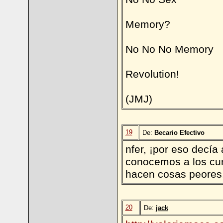
Memory?
No No No Memory
Revolution!
(JMJ)
19
De:
Becario Efectivo
nfer, ¡por eso decía
conocemos a los cura
hacen cosas peores.
20
De:
jack