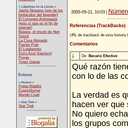
>
Lágrimas en la Lluvia
<
Número
Jaime Noguera (uno de los
2005-09-21, 10:03 |
tentáculos del biopoder)
El Limonero Astronauta
(esto sí que es el fin de
Referencias (TrackBacks)
internet)
Repera, el rincón de Herr
URL de trackback de esta historia 
Spock
La Cosa Húmeda
Comentarios
Pasión Pulp
El Lolaberinto
Erizo Azul (inactivo)
1
De:
Becario Efectivo
Pjorge
Yogur Griego
Qué razón tiene
con lo de las c
Enlaces
>
Humor
<
Poeta Maldito
Esponjiforme
La verdad es q
Mundo Cruel
hacen ver que 
>
Star Trek
<
Star Trek
No quiero echar
los grupos como