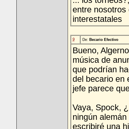
... los torneos
entre nosotros 
interestatales
9
De:
Becario Efectivo
Bueno, Algerno
música de anun
que podrían ha
del becario en 
jefe parece que 
Vaya, Spock, 
ningún alemán 
escribiré una h