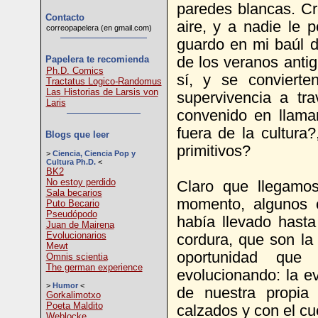
paredes blancas. Cr
Contacto
aire, y a nadie le p
correopapelera (en gmail.com)
guardo en mi baúl de
Papelera te recomienda
de los veranos antig
Ph.D. Comics
sí, y se convierte
Tractatus Logico-Randomus
Las Historias de Larsis von
supervivencia a t
Laris
convenido en llamar
fuera de la cultura
Blogs que leer
primitivos?
>
Ciencia, Ciencia Pop y
Cultura Ph.D.
<
BK2
No estoy perdido
Claro que llegamo
Sala becarios
momento, algunos c
Puto Becario
Pseudópodo
había llevado hasta
Juan de Mairena
Evolucionarios
cordura, que son la 
Mewt
oportunidad que
Omnis scientia
The german experience
evolucionando: la e
>
Humor
<
de nuestra propia
Gorkalimotxo
Poeta Maldito
calzados y con el cu
Weblocke