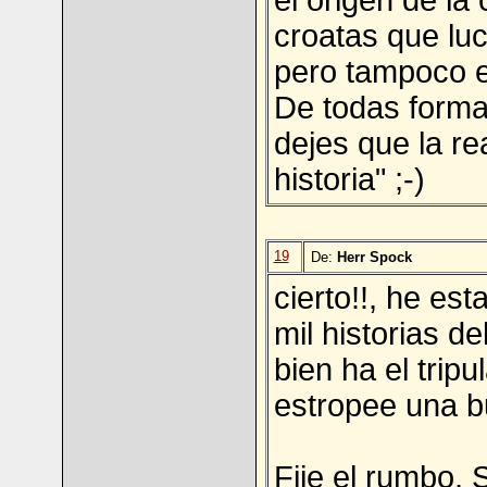
el origen de l
croatas que luch
pero tampoco e
De todas forma
dejes que la re
historia" ;-)
19
De:
Herr Spock
cierto!!, he es
mil historias d
bien ha el trip
estropee una b
Fije el rumbo, 