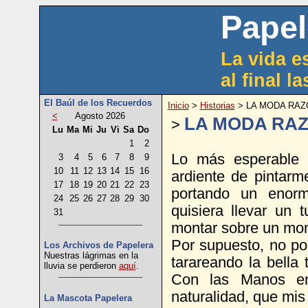
Papel
La vida es
al final l
El Baúl de los Recuerdos
Inicio
>
Historias
> LA MODA RA
<
Agosto 2026
LA MODA RA
>
Lu
Ma
Mi
Ju
Vi
Sa
Do
1
2
Lo más esperable 
3
4
5
6
7
8
9
10
11
12
13
14
15
16
ardiente de pintarme
17
18
19
20
21
22
23
portando un enorm
24
25
26
27
28
29
30
quisiera llevar un 
31
montar sobre un mon
Por supuesto, no pod
Los Archivos de Papelera
Nuestras lágrimas en la
tarareando la bella
lluvia se perdieron
aquí
.
Con las Manos en
naturalidad, que mis
La Mascota Papelera