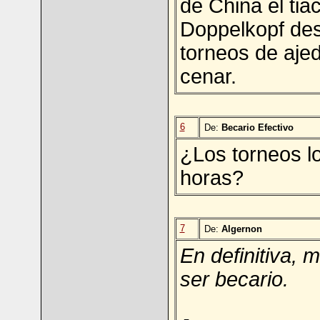
de China el tia
Doppelkopf des
torneos de aje
cenar.
6
De:
Becario Efectivo
¿Los torneos l
horas?
7
De:
Algernon
En definitiva,
ser becario.