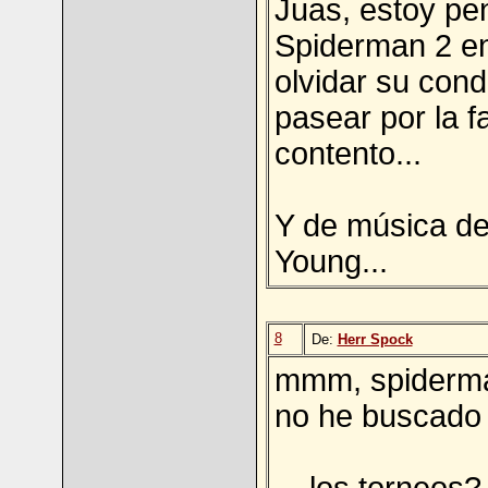
Juas, estoy pe
Spiderman 2 en
olvidar su con
pasear por la f
contento...
Y de música de 
Young...
8
De:
Herr Spock
mmm, spiderma
no he buscado 