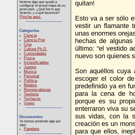
quitan!
hicieron algo que ayudó a
configurar el actual mapa de su
joven país. ¿Qué fue lo que
hicieron, y a qué favoreció?
Pincha aquí.
Esto va a ser sólo 
vestir un flamante 
Categorías
unas enormes orejas 
Ciencia
hechas de algunas 
Ciencia Pop
Cine
último: “el vestido
Cultura Ph.D.
Curiosidades
nuevo son quienes s
Física
Inclasificables
Juegos
Son aquéllos cuya at
Música
Personal
escoger el color de
Política
predefinido ya en fu
Relatos
Rompecabezas
para la cena de ho
Teología
Tochacos
porque es su propi
Viajes
enterraron viva su se
sus vidas, con la s
Documentos
Ya iremos poniendo algo por
creación es un monst
aquí.
Papelera
para que ellos, inep