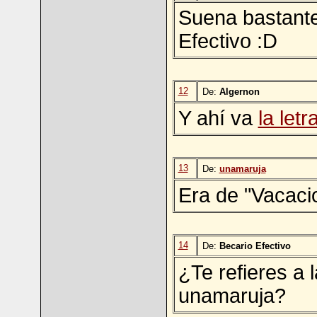
Suena bastante
Efectivo :D
12
De:
Algernon
Y ahí va
la letr
13
De:
unamaruja
Era de "Vacaci
14
De:
Becario Efectivo
¿Te refieres a l
unamaruja?