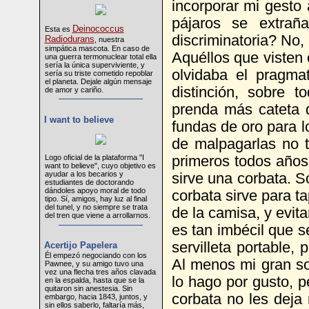
incorporar mi gesto
pájaros se extrañ
Deinococcus
Esta es
discriminatoria? No,
Radiodurans
, nuestra
simpática mascota. En caso de
Aquéllos que visten
una guerra termonuclear total ella
sería la única superviviente, y
olvidaba el pragm
sería su triste cometido repoblar
el planeta. Dejale algún mensaje
distinción, sobre 
de amor y cariño.
prenda más cateta q
I want to believe
fundas de oro para l
de malpagarlas no t
Logo oficial de la plataforma "I
primeros todos años
want to believe", cuyo objetivo es
ayudar a los becarios y
sirve una corbata. S
estudiantes de doctorando
dándoles apoyo moral de todo
corbata sirve para t
tipo. Sí, amigos, hay luz al final
del tunel, y no siempre se trata
de la camisa, y evit
del tren que viene a arrollarnos.
es tan imbécil que s
servilleta portable,
Acertijo Papelera
Él empezó negociando con los
Al menos mi gran so
Pawnee, y su amigo tuvo una
vez una flecha tres años clavada
lo hago por gusto, pe
en la espalda, hasta que se la
quitaron sin anestesia. Sin
corbata no les deja 
embargo, hacia 1843, juntos, y
sin ellos saberlo, faltaría más,