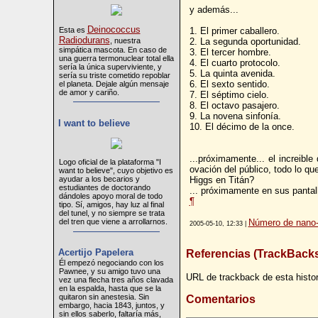
y además...
Deinococcus
Esta es
1. El primer caballero.
Radiodurans
, nuestra
2. La segunda oportunidad.
simpática mascota. En caso de
3. El tercer hombre.
una guerra termonuclear total ella
4. El cuarto protocolo.
sería la única superviviente, y
5. La quinta avenida.
sería su triste cometido repoblar
6. El sexto sentido.
el planeta. Dejale algún mensaje
de amor y cariño.
7. El séptimo cielo.
8. El octavo pasajero.
9. La novena sinfonía.
I want to believe
10. El décimo de la once.
...próximamente... el increibl
Logo oficial de la plataforma "I
ovación del público, todo lo q
want to believe", cuyo objetivo es
ayudar a los becarios y
Higgs en Titán?
estudiantes de doctorando
... próximamente en sus pantall
dándoles apoyo moral de todo
¶
tipo. Sí, amigos, hay luz al final
del tunel, y no siempre se trata
del tren que viene a arrollarnos.
Número de nano-
2005-05-10, 12:33 |
Acertijo Papelera
Referencias (TrackBack
Él empezó negociando con los
Pawnee, y su amigo tuvo una
URL de trackback de esta histor
vez una flecha tres años clavada
en la espalda, hasta que se la
quitaron sin anestesia. Sin
Comentarios
embargo, hacia 1843, juntos, y
sin ellos saberlo, faltaría más,