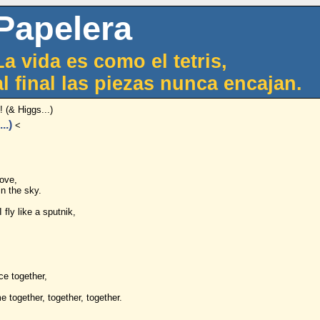
Papelera
La vida es como el tetris,
al final las piezas nunca encajan.
 (& Higgs...)
..)
<
oove,
in the sky.
I fly like a sputnik,
ce together,
e together, together, together.