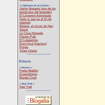
>
Lágrimas en la Lluvia
<
Jaime Noguera (uno de los
tentáculos del biopoder)
El Limonero Astronauta
(esto sí que es el fin de
internet)
Repera, el rincón de Herr
Spock
La Cosa Húmeda
Pasión Pulp
El Lolaberinto
Erizo Azul (inactivo)
Pjorge
Yogur Griego
Enlaces
>
Humor
<
Poeta Maldito
Esponjiforme
Mundo Cruel
>
Star Trek
<
Star Trek