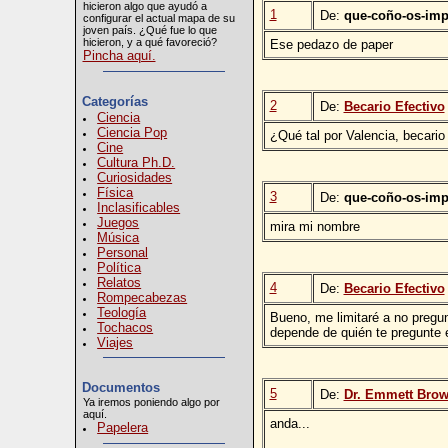
hicieron algo que ayudó a
1
De:
que-coño-os-imp
configurar el actual mapa de su
joven país. ¿Qué fue lo que
hicieron, y a qué favoreció?
Ese pedazo de paper
Pincha aquí.
Categorías
2
De:
Becario Efectivo
Ciencia
Ciencia Pop
¿Qué tal por Valencia, becari
Cine
Cultura Ph.D.
Curiosidades
Física
3
De:
que-coño-os-imp
Inclasificables
Juegos
mira mi nombre
Música
Personal
Política
Relatos
4
De:
Becario Efectivo
Rompecabezas
Teología
Bueno, me limitaré a no pregu
Tochacos
depende de quién te pregunte 
Viajes
Documentos
5
De:
Dr. Emmett Bro
Ya iremos poniendo algo por
aquí.
anda...
Papelera