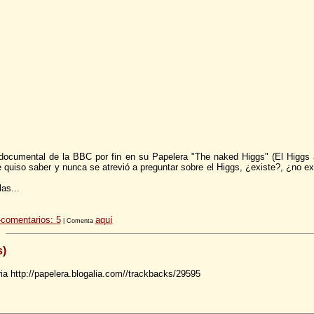
e documental de la BBC por fin en su Papelera "The naked Higgs" (El Higgs 
ue quiso saber y nunca se atrevió a preguntar sobre el Higgs, ¿existe?, ¿no 
as...
comentarios: 5
aquí
| Comenta
s)
ia http://papelera.blogalia.com//trackbacks/29595