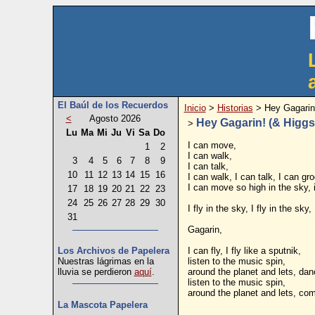
El Baúl de los Recuerdos
Inicio
>
Historias
> Hey Gagarin!
<
Agosto 2026
Hey Gagarin! (& Higgs.
>
Lu
Ma
Mi
Ju
Vi
Sa
Do
I can move,
1
2
I can walk,
3
4
5
6
7
8
9
I can talk,
10
11
12
13
14
15
16
I can walk, I can talk, I can gr
I can move so high in the sky, 
17
18
19
20
21
22
23
24
25
26
27
28
29
30
I fly in the sky, I fly in the sky, 
31
Gagarin,
I can fly, I fly like a sputnik,
Los Archivos de Papelera
listen to the music spin,
Nuestras lágrimas en la
around the planet and lets, dan
lluvia se perdieron
aquí
.
listen to the music spin,
around the planet and lets, com
La Mascota Papelera