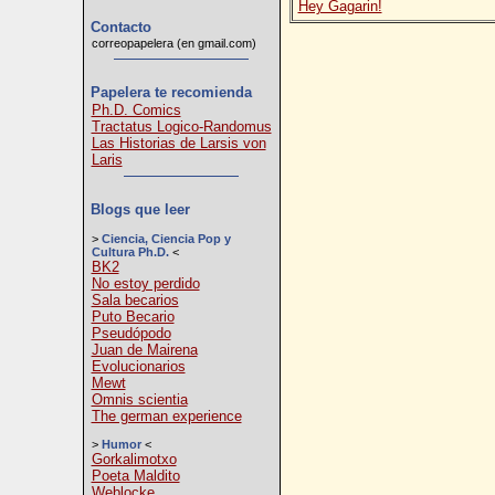
Hey Gagarin!
Contacto
correopapelera (en gmail.com)
Papelera te recomienda
Ph.D. Comics
Tractatus Logico-Randomus
Las Historias de Larsis von
Laris
Blogs que leer
>
Ciencia, Ciencia Pop y
Cultura Ph.D.
<
BK2
No estoy perdido
Sala becarios
Puto Becario
Pseudópodo
Juan de Mairena
Evolucionarios
Mewt
Omnis scientia
The german experience
>
Humor
<
Gorkalimotxo
Poeta Maldito
Weblocke