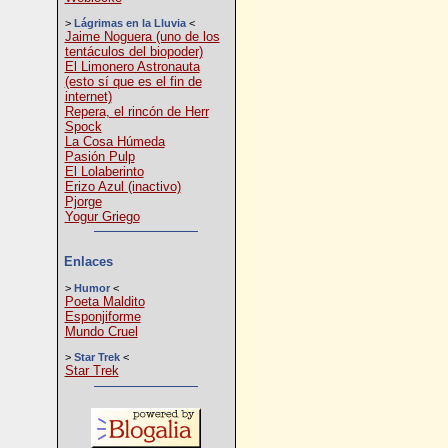
>
Lágrimas en la Lluvia
<
Jaime Noguera (uno de los
tentáculos del biopoder)
El Limonero Astronauta
(esto sí que es el fin de
internet)
Repera, el rincón de Herr
Spock
La Cosa Húmeda
Pasión Pulp
El Lolaberinto
Erizo Azul (inactivo)
Pjorge
Yogur Griego
Enlaces
>
Humor
<
Poeta Maldito
Esponjiforme
Mundo Cruel
>
Star Trek
<
Star Trek