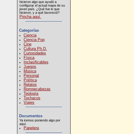
hicieron algo que ayudó a
configurar el actual mapa de su
joven país. ¿Qué fue lo que
hicieron, y a qué favoreció?
Pincha aquí.
Categorías
Ciencia
Ciencia Pop
Cine
Cultura Ph.D.
Curiosidades
Física
Inclasificables
Juegos
Música
Personal
Política
Relatos
Rompecabezas
Teología
Tochacos
Viajes
Documentos
Ya iremos poniendo algo por
aquí.
Papelera