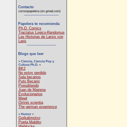
Contacto
correopapelera (en gmail.com)
Papelera te recomienda
Ph.D. Comics
Tractatus Logico-Randomus
Las Historias de Larsis von
Laris
Blogs que leer
>
Ciencia, Ciencia Pop y
Cultura Ph.D.
<
BK2
No estoy perdido
Sala becarios
Puto Becario
Pseudópodo
Juan de Mairena
Evolucionarios
Mewt
Omnis scientia
The german experience
>
Humor
<
Gorkalimotxo
Poeta Maldito
Weblocke