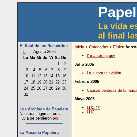
Papel
La vida es
al final l
El Baúl de los Recuerdos
Inicio
>
Categorías
>
Física
Agost
<
Agosto 2026
I'm a strong guy
Lu
Ma
Mi
Ju
Vi
Sa
Do
1
2
Julio 2006
3
4
5
6
7
8
9
La nueva televisión
10
11
12
13
14
15
16
Febrero 2006
17
18
19
20
21
22
23
24
25
26
27
28
29
30
Causas perdidas de la físic
31
Mayo 2005
LHC (?)
Los Archivos de Papelera
LHC
Nuestras lágrimas en la
lluvia se perdieron
aquí
.
La Mascota Papelera