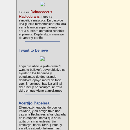
Deinococcus
Esta es
Radiodurans
, nuestra
simpática mascota. En caso de
una guerra termonuclear total ella
sería la única superviviente, y
sería su triste cometido repoblar
el planeta. Dejale algún mensaje
de amor y cariño.
I want to believe
Logo oficial de la plataforma "I
want to believe", cuyo objetivo es
ayudar a los becarios y
estudiantes de doctorando
dándoles apoyo moral de todo
tipo. Sí, amigos, hay luz al final
del tunel, y no siempre se trata
del tren que viene a arrollarnos.
Acertijo Papelera
Él empezó negociando con los
Pawnee, y su amigo tuvo una
vez una flecha tres años clavada
en la espalda, hasta que se la
quitaron sin anestesia. Sin
embargo, hacia 1843, juntos, y
sin ellos saberlo, faltaría más,